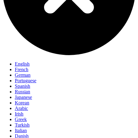
English
French
German
Portuguese
Spanish
Russian
Japanese
Korean
Arabic
Irish
Greek
Turkish
Italian
Danish