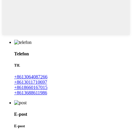
Telefon
Tlf.
+8613064087266
+8613011710697
+8618660167015
+8613688611986
E-post
E-post