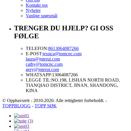
Kontakt oss
Nyheter
Vanlige spørsmål
TRENGER DU HJELP? GI OSS
FØLGE
TELEFON:
8613064087266
E-POST:
jessica@tomcnc.com
laura@jnterui.com
cathy@tomcnc.com
gery@jnterui.com
WHATSAPP:
13064087266
LEGGE TIL:
NO.198, LISHAN NORTH ROAD,
TIANQIAO DISTRICT, JINAN, SHANDONG,
KINA
© Opphavsrett - 2010-2026: Alle rettigheter forbeholdt.
-
TOPPBLOGG
-
TOPP SØK