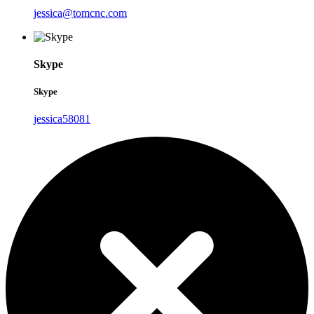
jessica@tomcnc.com
Skype
Skype
jessica58081