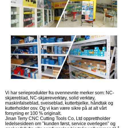
Vi har serieprodukter fra ovennevnte merker som: NC-
skjæreblad, NC-skjæreverktøy, solid verktøy,
maskinfalseblad, sveiseblad, kutterbjelke, håndtak og
kutterholder osv. Og vi kan være sikre på at alt vårt
forsyning er 100 % originalt.
Jinan Terry CNC Cutting Tools Co, Ltd opprettholder
ledelsesideen om "kunden først, service overlegen" og