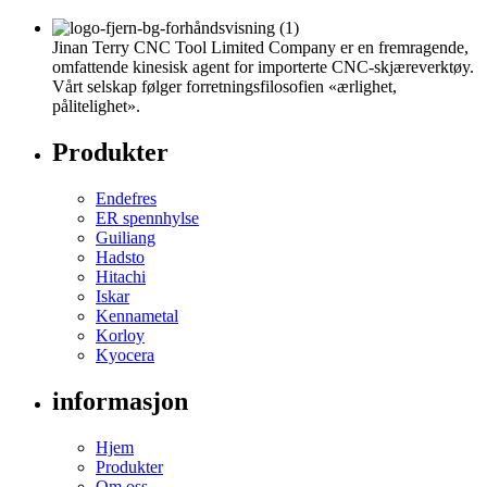
Jinan Terry CNC Tool Limited Company er en fremragende,
omfattende kinesisk agent for importerte CNC-skjæreverktøy.
Vårt selskap følger forretningsfilosofien «ærlighet,
pålitelighet».
Produkter
Endefres
ER spennhylse
Guiliang
Hadsto
Hitachi
Iskar
Kennametal
Korloy
Kyocera
informasjon
Hjem
Produkter
Om oss