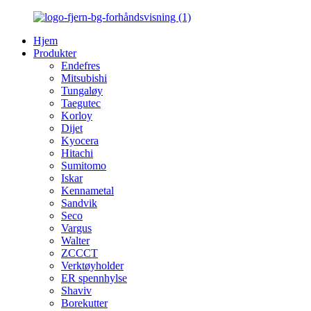
Hjem
Produkter
Endefres
Mitsubishi
Tungaløy
Taegutec
Korloy
Dijet
Kyocera
Hitachi
Sumitomo
Iskar
Kennametal
Sandvik
Seco
Vargus
Walter
ZCCCT
Verktøyholder
ER spennhylse
Shaviv
Borekutter