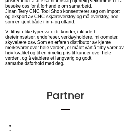
ønsker folk fra alle samfunnslag hjertelig velkommen til å
besøke oss for å forhandle om samarbeid.
Jinan Terry CNC Tool Shop konsentrerer seg om import
og eksport av CNC-skjæreverktøy og måleverktøy, noe
som er kjent både i inn- og utland.
Vi tilbyr ulike typer varer til kunder, inkludert
dreieinnsatser, endefreser, verktøyholdere, mikrometer,
skyvelære osv. Som en erfaren distributør av kjente
merkevarer over hele verden, er målet vårt å tilby varer av
høy kvalitet og til en rimelig pris til kunder over hele
verden, og å etablere et langvarig og godt
samarbeidsforhold med deg.
Partner