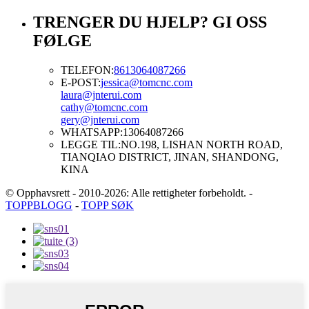
TRENGER DU HJELP? GI OSS
FØLGE
TELEFON:
8613064087266
E-POST:
jessica@tomcnc.com
laura@jnterui.com
cathy@tomcnc.com
gery@jnterui.com
WHATSAPP:
13064087266
LEGGE TIL:
NO.198, LISHAN NORTH ROAD,
TIANQIAO DISTRICT, JINAN, SHANDONG,
KINA
© Opphavsrett - 2010-2026: Alle rettigheter forbeholdt.
-
TOPPBLOGG
-
TOPP SØK