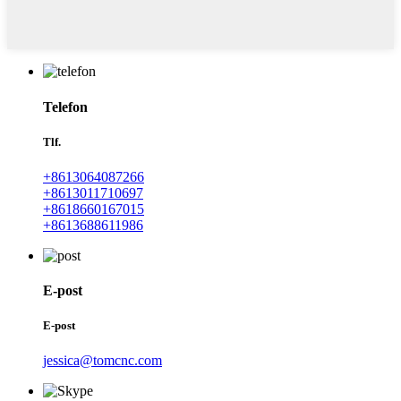
Telefon
Tlf.
+8613064087266
+8613011710697
+8618660167015
+8613688611986
E-post
E-post
jessica@tomcnc.com