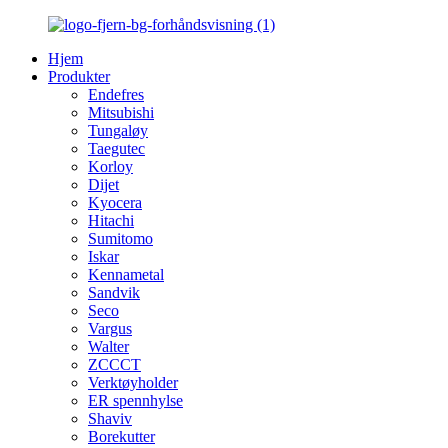
Hjem
Produkter
Endefres
Mitsubishi
Tungaløy
Taegutec
Korloy
Dijet
Kyocera
Hitachi
Sumitomo
Iskar
Kennametal
Sandvik
Seco
Vargus
Walter
ZCCCT
Verktøyholder
ER spennhylse
Shaviv
Borekutter