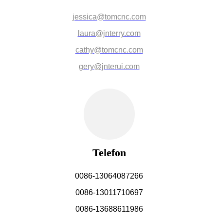
jessica@tomcnc.com
laura@jnterry.com
cathy@tomcnc.com
gery@jnterui.com
Telefon
0086-13064087266
0086-13011710697
0086-13688611986